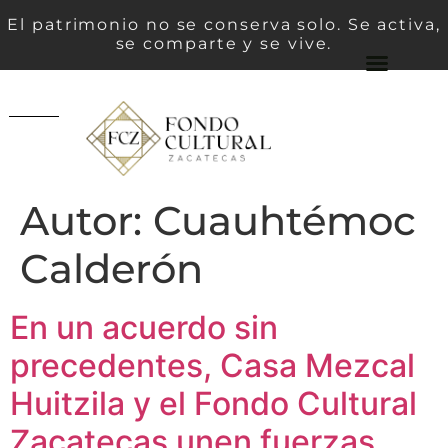
El patrimonio no se conserva solo. Se activa,
se comparte y se vive.
Autor:
Cuauhtémoc
Calderón
En un acuerdo sin
precedentes, Casa Mezcal
Huitzila y el Fondo Cultural
Zacatecas unen fuerzas